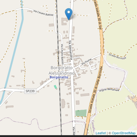
Leaflet
| ©
OpenStreetMap